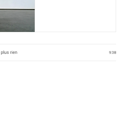
ist
plus rien
9:38