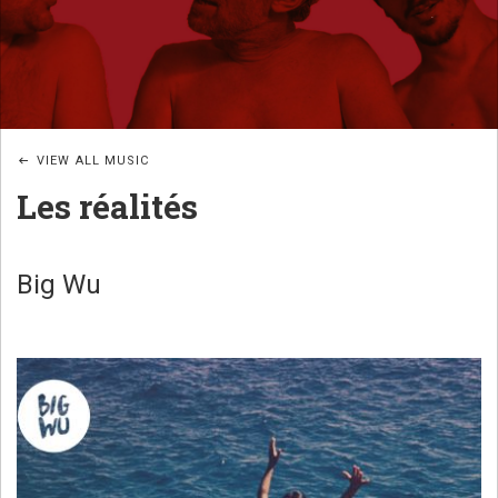
JAZZ
B
POÉTIQUE
I
G
_
VIEW ALL MUSIC
W
Les réalités
U
B
A
Big Wu
N
D