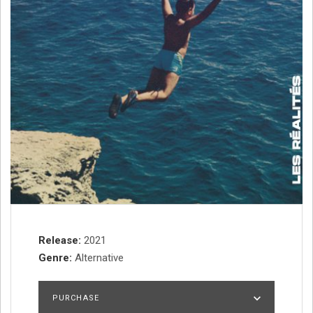
Record Details
Release
2021
Genre
Alternative
PURCHASE