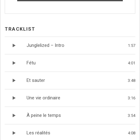
ITUNES
BANDCAMP
TRACKLIST
AMAZON
SPOTIFY
Junglelized – Intro
1:57
DEEZER
Fétu
4:01
Et sauter
3:48
Une vie ordinaire
3:16
À peine le temps
3:54
Les réalités
4:08