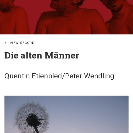
JAZZ
B
POÉTIQUE
I
G
_
VIEW RECORD
W
Die alten Männer
U
B
A
Quentin Etienbled/Peter Wendling
N
D