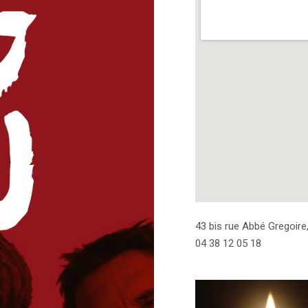
Address
43 bis rue Abbé Gregoire
04 38 12 05 18