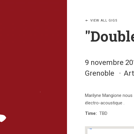
VIEW ALL GIGS
"Doubl
9 novembre 20
Grenoble
Ar
Marilyne Mangione nous a
électro-acoustique .
Time
TBD
Venue Details