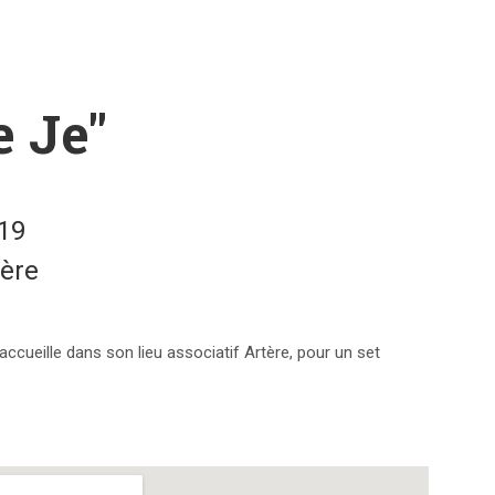
e Je"
19
tère
ccueille dans son lieu associatif Artère, pour un set