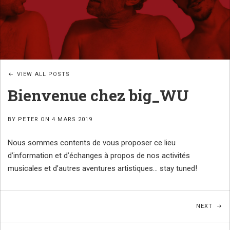
JAZZ
B
POÉTIQUE
I
G
_
VIEW ALL POSTS
W
Bienvenue chez big_WU
U
B
BY
PETER
ON
4 MARS 2019
A
Nous sommes contents de vous proposer ce lieu
N
d’information et d’échanges à propos de nos activités
D
musicales et d’autres aventures artistiques… stay tuned!
Navigation de l’article
POST
NEXT